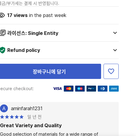
세금/부가세는 결제 시 반영됩니다.
17
views
in the past week
라이선스: Single Entity
Refund policy
장바구니에 담기
ecure checkout:
A
aminfarah1231
일 년 전
Great Variety and Quality
Good selection of materials for a wide range of 