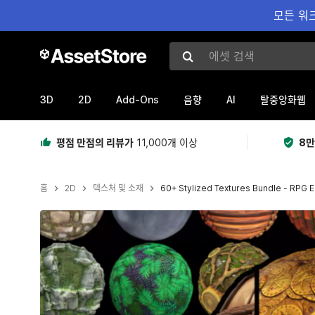
모든 워크
에셋 검색
3D
2D
Add-Ons
AI
음향
탈중앙화웹
평점 만점의 리뷰가
11,000개 이상
8만
홈
2D
텍스처 및 소재
60+ Stylized Textures Bundle - RPG 
현재 슬라이드: 1 / 65