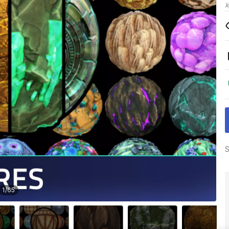
S
1
/
65