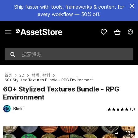
Ship faster with tools, frameworks & content for
every workflow — 50% off.
搜索资源
首页
2D
材质与材料
60+ Stylized Textures Bundle - RPG Environment
60+ Stylized Textures Bundle - RPG
Environment
Blink
(3)
当前幻灯片：1 / 65