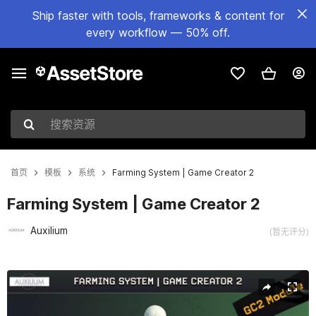
Ship faster with tools, frameworks & content for
every workflow — 50% off.
搜索资源
首页
模板
系统
Farming System | Game Creator 2
Farming System | Game Creator 2
Auxilium
(暂无评分)
当前幻灯片：1 / 4