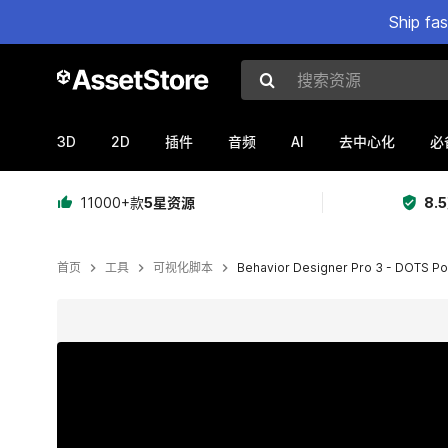
Ship fa
搜索资源
3D
2D
AI
插件
音频
去中心化
必
11000+款
5星资源
8.
首页
工具
可视化脚本
Behavior Designer Pro 3 - DOTS P
当前幻灯片：1 / 15