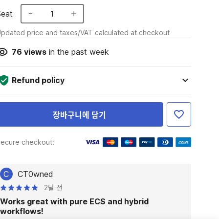
Seat
1
pdated price and taxes/VAT calculated at checkout
76
views
in the past week
Refund policy
장바구니에 담기
ecure checkout:
C
CT0wned
2달 전
Works great with pure ECS and hybrid
workflows!