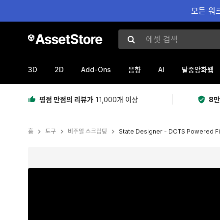
모든 워크
에셋 검색
3D
2D
Add-Ons
AI
음향
탈중앙화웹
평점 만점의 리뷰가
11,000개 이상
8만
홈
도구
비주얼 스크립팅
State Designer - DOTS Powered Fi
현재 슬라이드: 1 / 14