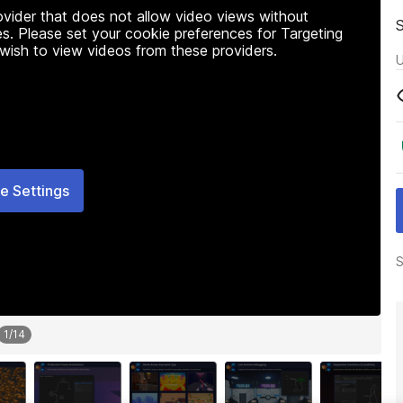
rovider that does not allow video views without
s. Please set your cookie preferences for Targeting
 wish to view videos from these providers.
U
e Settings
S
1
/
14