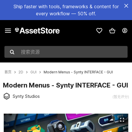
Ship faster with tools, frameworks & content for
every workflow — 50% off.
搜索资源
首页
2D
GUI
Modern Menus - Synty INTERFACE - GUI
Modern Menus - Synty INTERFACE - GUI
Synty Studios
(暂无评分)
当前幻灯片：1 / 42