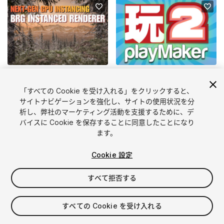
MILK_DRINKER01
HUTONG GAMES LLC
BRG Instanced Renderer
PlayMaker 2
「すべての Cookie を受け入れる」をクリックすると、
(19)
(3424)
サイトナビゲーションを強化し、サイトの使用状況を分
$99.99
$65
カートに入れる
カートに入れる
析し、弊社のマーケティング活動を支援するために、デ
バイスに Cookie を保存することに同意したことになり
ます。
Cookie 設定
すべて拒否する
POLYART STUDIO
STAGGART CREATIONS
すべての Cookie を受け入れる
WETLANDS : Stylized Fantasy Swamp Environment
Stylized Grass Shader (for Unity 6)
(3)
(57)